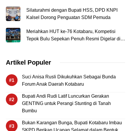
denga
Silaturahmi dengan Bupati HSS, DPD KNPI
n
Kalsel Dorong Penguatan SDM Pemuda
Bupati
HSS,
Meriahkan HUT ke-76 Kotabaru, Kompetisi
DPD
Tepok Bulu Sepekan Penuh Resmi Digelar di
KNPI
GOR Bamega
Kalsel
Doron
Artikel Populer
g
Pengu
atan
Suci Anisa Rusli Dikukuhkan Sebagai Bunda
SDM
Forum Anak Daerah Kotabaru
Pemu
Bupati Andi Rudi Latif Luncurkan Gerakan
da
GENTING untuk Perangi Stunting di Tanah
Bumbu
Bukan Karangan Bunga, Bupati Kotabaru Imbau
SKPD Berikan Ucapan Selamat dalam Bentuk