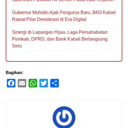
Gubernur Muhidin Ajak Pengurus Baru JMSI Kalsel
Rawat Pilar Demokrasi di Era Digital
Sinergi di Lapangan Hijau, Laga Persahabatan
Pemkab, DPRD, dan Bank Kalsel Berlangsung
Seru
Bagikan:
F
E
W
T
S
a
m
h
w
h
c
a
a
i
a
e
i
t
t
r
b
l
s
t
e
o
A
e